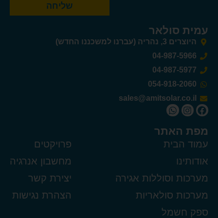
שליחה
לאר
 החדש)
04-9
04-9
054-9
sales@amitsola
תר
ת
פרויקטים
מחשבון אנרגיה
סוללות אגירה
יצירת קשר
ולאריות
הצהרת נגישות
ל