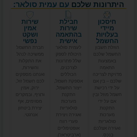
ונות שלכם
עם עמית סולאר:
כון
חבילת
שירות
די
שירות
אמין
יות
בהתאמה
ושקט
מל
אישית
נפשי
 חשבון
לעמית סולאר
חברת החשמל
 שלכם
היכולת לספק
ממשיכה לנהל
עות
שלל פתרונות
את התקלות
מה
לצרכנים,
והשירות,
 לצריכה
הכוללים
ואנחנו מספקים
 בין אם
אספקת חשמל,
לכם חשמל זול,
 רכישת
ייצור החשמל,
ירוק, אמין
זל ובין
התקנת
ורציף, ובמקרים
ל ידי
מערכות
מסוימים, אף
נות
סולאריות
יצירת ביטחון
כות
ואגירה ויצירת
אנרגטי.
ריות
פערי רווח
 אצלכם
אופטימליים
ס.
(ארביטראז').