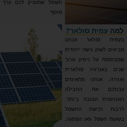
חשמל שמעניק לכם ערך
מוסף
ית סולאר?
ולאר אנחנו
ק גישה ייחודית
ל ניסיון ארוך
גיה סולארית
נחנו מתאימים
את החבילה
הטובה ביותר,
כישת החשמל
ל ו\או הפסגה,