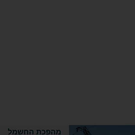
חשמל
ממספק
חשמל
וירטואלי
שייתן
מענה
אנרגטי
איכותי
המתאים
לצרכים
שלכם.
מהפכת החשמל